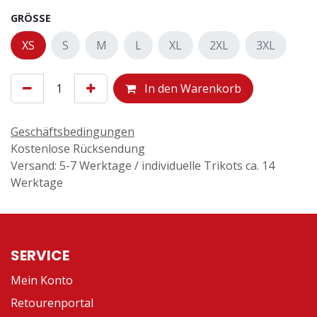
GRÖSSE
XS
S
M
L
XL
2XL
3XL
In den Warenkorb
Geschäftsbedingungen
Kostenlose Rücksendung
Versand: 5-7 Werktage / individuelle Trikots ca. 14
Werktage
SERVICE
Mein Konto
Retourenportal