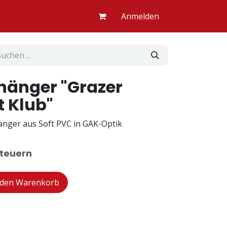
Anmelden
hänger "Grazer
t Klub"
nger aus Soft PVC in GAK-Optik
Steuern
 den Warenkorb