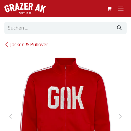
Zum Inhalt springen
Jacken & Pullover